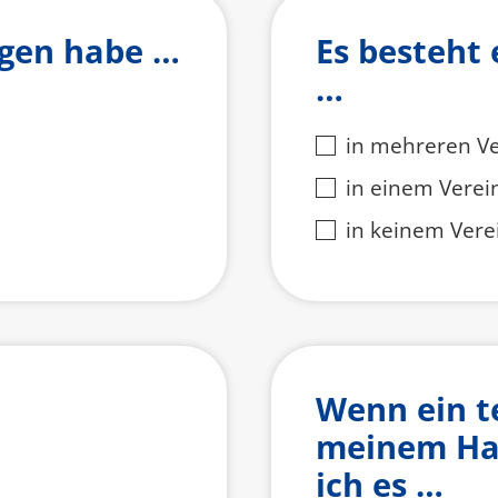
agen habe …
Es besteht 
…
in mehreren V
in einem Verei
in keinem Vere
Wenn ein t
meinem Hau
ich es …