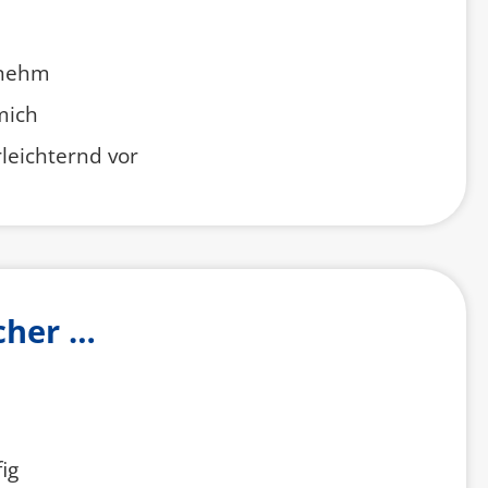
enehm
 mich
rleichternd vor
cher …
ig