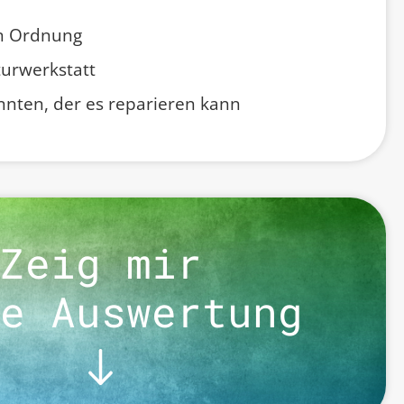
in Ordnung
turwerkstatt
nten, der es reparieren kann
Zeig mir
e Auswertung