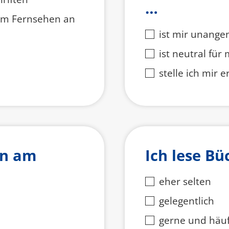
…
im Fernsehen an
ist mir unang
ist neutral für
stelle ich mir e
nn am
Ich lese Bü
eher selten
gelegentlich
gerne und häuf