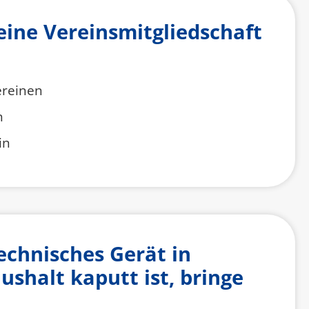
eine Vereinsmitgliedschaft
ereinen
n
in
echnisches Gerät in
shalt kaputt ist, bringe