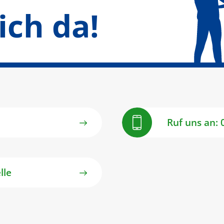
ich da!
Ruf uns an: 
lle