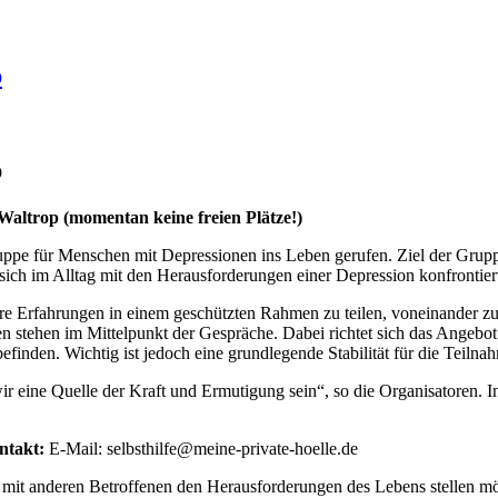
p
p
Waltrop (momentan keine freien Plätze!)
ruppe für Menschen mit Depressionen ins Leben gerufen. Ziel der Grupp
sich im Alltag mit den Herausforderungen einer Depression konfrontier
ihre Erfahrungen in einem geschützten Rahmen zu teilen, voneinander
n stehen im Mittelpunkt der Gespräche. Dabei richtet sich das Angebo
finden. Wichtig ist jedoch eine grundlegende Stabilität für die Teilna
ine Quelle der Kraft und Ermutigung sein“, so die Organisatoren. Int
ntakt:
E-Mail: selbsthilfe@meine-private-hoelle.de
sam mit anderen Betroffenen den Herausforderungen des Lebens stellen m